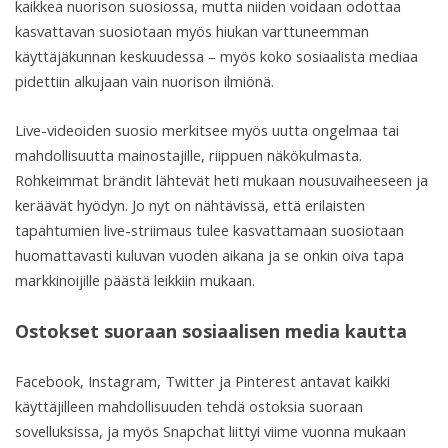
kaikkea nuorison suosiossa, mutta niiden voidaan odottaa
kasvattavan suosiotaan myös hiukan varttuneemman
käyttäjäkunnan keskuudessa – myös koko sosiaalista mediaa
pidettiin alkujaan vain nuorison ilmiönä.
Live-videoiden suosio merkitsee myös uutta ongelmaa tai
mahdollisuutta mainostajille, riippuen näkökulmasta.
Rohkeimmat brändit lähtevät heti mukaan nousuvaiheeseen ja
keräävät hyödyn. Jo nyt on nähtävissä, että erilaisten
tapahtumien live-striimaus tulee kasvattamaan suosiotaan
huomattavasti kuluvan vuoden aikana ja se onkin oiva tapa
markkinoijille päästä leikkiin mukaan.
Ostokset suoraan sosiaalisen media kautta
Facebook, Instagram, Twitter ja Pinterest antavat kaikki
käyttäjilleen mahdollisuuden tehdä ostoksia suoraan
sovelluksissa, ja myös Snapchat liittyi viime vuonna mukaan