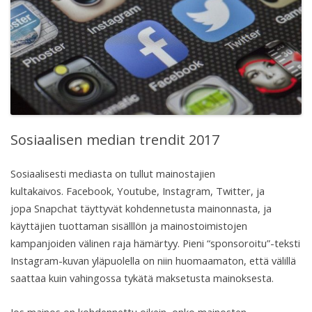
Sosiaalisen median trendit 2017
Sosiaalisesti mediasta on tullut mainostajien
kultakaivos. Facebook, Youtube, Instagram, Twitter, ja
jopa Snapchat täyttyvät kohdennetusta mainonnasta, ja
käyttäjien tuottaman sisälllön ja mainostoimistojen
kampanjoiden välinen raja hämärtyy. Pieni “sponsoroitu”-teksti
Instagram-kuvan yläpuolella on niin huomaamaton, että välillä
saattaa kuin vahingossa tykätä maksetusta mainoksesta.
Jos mainos on kohdennettu oikein, onko mainosten