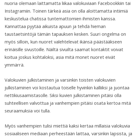
nuoria olemaan laittamatta liikaa valokuviaan Facebookkiin tai
Instagramiin. Toinen tärkeä asia on olla aloittamatta intiimiä
keskustelua chatissa tuntemattomien ihmisten kanssa.
Kannattaa pyytää aikuista apuun ja tehdä hieman
taustaetsintöjä tämän tapauksen kesken. Suuri ongelma on
myös silloin, kun nuoret valehtelevat ikänsä päästääkseen
erinäisille sivustoille. Näiltä sivuilta saamat kontaktit voivat
koitua joskus kohtaloksi, asia mitä monet nuoret eivät
ymmärrä.
Valokuvien julkistaminen ja varsinkin toisten valokuvien
julkistaminen voi kostautua toiselle hyvinkin kalliiksi ja juontaa
nettikiusaamistasolle. Siksi kuvien julkistaminen pitäisi olla
suhteellisen valvottua ja vanhempien pitäisi osata kertoa mitä
seuraamuksia voi tulla.
Myös vanhempien tulisi miettiä kaksi kertaa millaisia valokuvia
sosiaaliseen mediaan perheestään laittaa, varsinkin lapsista, ja