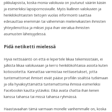
pikkulapsista, koska monia valokuvia on joutunut vääriin käsiin
ja esimerkiksi lapsipornosivuille. Myös liiallinen valokuvien ja
henkilökohtaisten tietojen vuolas informointi saattaa
edesauttaa enemmän tai vähemmän mielenvikaisten ihmisten
yhteydenottoa ja miksei jopa ihan vierailua ihmisten
asumusten läheisyydessä.
Pidä netiketti mielessä
Hyvä nettisääntö on että ei lepertele liikaa tekemisistään, ei
julkista liikaa valokuviaan ja kerro henkilökohtaisia asioita kuten
kotiosoitetta. Kannattaa varmistaa nettiasetukset, jotta
tuntemattomat ihmiset eivät pääse profiilin sisältöä tutkimaan
ja olla hyväksyttämättä tuntemattomia ihmisiä esimerkiksi
Facebookin kautta ystäviksi. Eikä avata chattia ihan kenen
kanssa tahansa tai missä tahansa ryhmässä.
Haastavaahan tämä varmaan monelle vanhemmalle on, koska