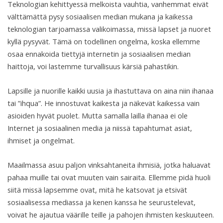
Teknologian kehittyessä melkoista vauhtia, vanhemmat eivät
välttämättä pysy sosiaalisen median mukana ja kaikessa
teknologian tarjoamassa valikoimassa, missä lapset ja nuoret
kyllä pysyvät. Tämä on todellinen ongelma, koska ellemme
osaa ennakoida tiettyjä internetin ja sosiaalisen median
haittoja, voi lastemme turvallisuus kärsiä pahastikin.
Lapsille ja nuorille kaikki uusia ja ihastuttava on aina niin ihanaa
tai ”ihqua”. He innostuvat kaikesta ja näkevät kaikessa vain
asioiden hyvät puolet. Mutta samalla lailla ihanaa ei ole
Internet ja sosiaalinen media ja niissä tapahtumat asiat,
ihmiset ja ongelmat.
Maailmassa asuu paljon vinksahtaneita ihmisiä, jotka haluavat
pahaa muille tai ovat muuten vain sairaita. Ellemme pidä huoli
siitä missä lapsemme ovat, mitä he katsovat ja etsivät
sosiaalisessa mediassa ja kenen kanssa he seurustelevat,
voivat he ajautua väärille teille ja pahojen ihmisten keskuuteen.