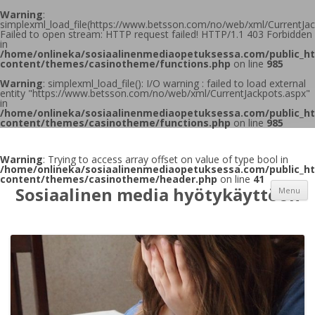
Warning
:
simplexml_load_file(https://www.betsson.com/no/web/xml/CurrentJac
Failed to open stream: HTTP request failed! HTTP/1.1 403 Forbidden
in
/home/onlineka/sosiaalinenmediaopetuksessa.com/public_h
content/themes/casinotheme/functions.php
on line
985
Warning
: simplexml_load_file(): I/O warning : failed to load external
entity "https://www.betsson.com/no/web/xml/CurrentJackpots.aspx"
in
/home/onlineka/sosiaalinenmediaopetuksessa.com/public_h
content/themes/casinotheme/functions.php
on line
985
Warning
: Trying to access array offset on value of type bool in
/home/onlineka/sosiaalinenmediaopetuksessa.com/public_h
content/themes/casinotheme/header.php
on line
41
Sosiaalinen media hyötykäyttöön
Menu