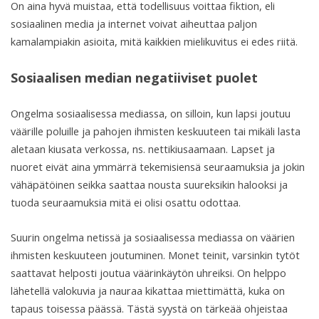
On aina hyvä muistaa, että todellisuus voittaa fiktion, eli
sosiaalinen media ja internet voivat aiheuttaa paljon
kamalampiakin asioita, mitä kaikkien mielikuvitus ei edes riitä.
Sosiaalisen median negatiiviset puolet
Ongelma sosiaalisessa mediassa, on silloin, kun lapsi joutuu
väärille poluille ja pahojen ihmisten keskuuteen tai mikäli lasta
aletaan kiusata verkossa, ns. nettikiusaamaan. Lapset ja
nuoret eivät aina ymmärrä tekemisiensä seuraamuksia ja jokin
vähäpätöinen seikka saattaa nousta suureksikin halooksi ja
tuoda seuraamuksia mitä ei olisi osattu odottaa.
Suurin ongelma netissä ja sosiaalisessa mediassa on väärien
ihmisten keskuuteen joutuminen. Monet teinit, varsinkin tytöt
saattavat helposti joutua väärinkäytön uhreiksi. On helppo
lähetellä valokuvia ja nauraa kikattaa miettimättä, kuka on
tapaus toisessa päässä. Tästä syystä on tärkeää ohjeistaa