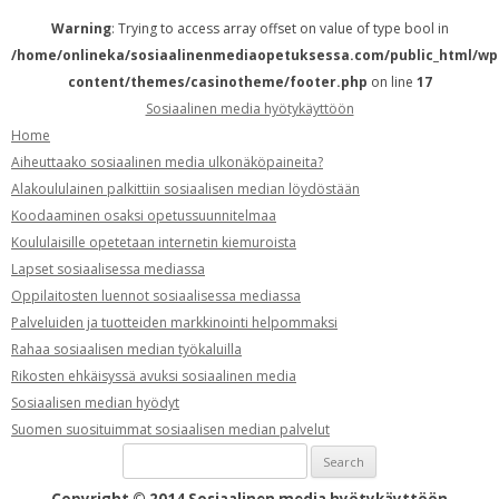
Warning
: Trying to access array offset on value of type bool in
/home/onlineka/sosiaalinenmediaopetuksessa.com/public_html/wp
content/themes/casinotheme/footer.php
on line
17
Sosiaalinen media hyötykäyttöön
Home
Aiheuttaako sosiaalinen media ulkonäköpaineita?
Alakoululainen palkittiin sosiaalisen median löydöstään
Koodaaminen osaksi opetussuunnitelmaa
Koululaisille opetetaan internetin kiemuroista
Lapset sosiaalisessa mediassa
Oppilaitosten luennot sosiaalisessa mediassa
Palveluiden ja tuotteiden markkinointi helpommaksi
Rahaa sosiaalisen median työkaluilla
Rikosten ehkäisyssä avuksi sosiaalinen media
Sosiaalisen median hyödyt
Suomen suosituimmat sosiaalisen median palvelut
Search
for: