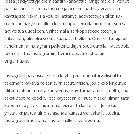
jossa jäädytettyjä tilejä saatiin kaapattua. Ongelma olisi voinut
paisua suureksikin ja altisti neljä prosenttia Instagram-tilin
käyttäjistä riskiin. Palvelu oli jättänyt jäädytettyjen tilien ID-
numeron näkyviin, jolloin käsin näppäilemällä numeron, sen sai
aktivoitua uudelleen. Vaihtamalla sähköpostiosoitteen ja
salasanan, tilin olisi voinut kaapata itselleen. Onneksi tutkija oli
rehellinen ja Instagram palkitsi tutkijan 5000 eurolla. Facebook,
joka omistaa Instagramin, toimi ripeästi kuultuaan
ongelmasta.
Instagram paransi aiemmin käyttäjiensä tietoturvallisuutta
tekemällä kaksivaiheisen tunnistautumisen. Jos aikoo kirjautua
tililleen joltain muulta kun yleensä käyttämältään laitteelta, saa
tekstiviestinä koodin, jota käytetään kirjautumiseen. Ilman tätä
koodia ei pysty kirjautumaan vieraalta laitteelta. Jos joku
yrittää kirjautua tilille salasanasi kanssa vieraalta laitteelta,
Instagram ilmoittaa asiasta sinulle tekstiviestillä.