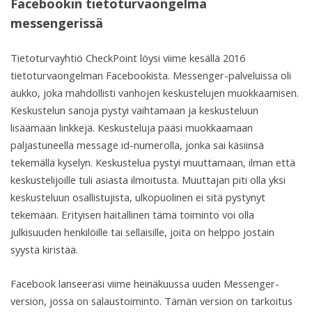
Facebookin tietoturvaongelma
messengerissä
Tietoturvayhtiö CheckPoint löysi viime kesällä 2016
tietoturvaongelman Facebookista. Messenger-palveluissa oli
aukko, joka mahdollisti vanhojen keskustelujen muokkaamisen.
Keskustelun sanoja pystyi vaihtamaan ja keskusteluun
lisäämään linkkejä. Keskusteluja pääsi muokkaamaan
paljastuneella message id-numerolla, jonka sai käsiinsä
tekemällä kyselyn. Keskustelua pystyi muuttamaan, ilman että
keskustelijoille tuli asiasta ilmoitusta. Muuttajan piti olla yksi
keskusteluun osallistujista, ulkopuolinen ei sitä pystynyt
tekemään. Erityisen haitallinen tämä toiminto voi olla
julkisuuden henkilöille tai sellaisille, joita on helppo jostain
syystä kiristää.
Facebook lanseerasi viime heinäkuussa uuden Messenger-
version, jossa on salaustoiminto. Tämän version on tarkoitus