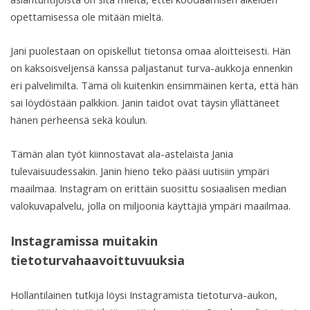
opettamisessa ole mitään mieltä.
Jani puolestaan on opiskellut tietonsa omaa aloitteisesti. Hän
on kaksoisveljensä kanssa paljastanut turva-aukkoja ennenkin
eri palvelimilta. Tämä oli kuitenkin ensimmäinen kerta, että hän
sai löydöstään palkkion. Janin taidot ovat täysin yllättäneet
hänen perheensä sekä koulun.
Tämän alan työt kiinnostavat ala-astelaista Jania
tulevaisuudessakin. Janin hieno teko pääsi uutisiin ympäri
maailmaa. Instagram on erittäin suosittu sosiaalisen median
valokuvapalvelu, jolla on miljoonia käyttäjiä ympäri maailmaa.
Instagramissa muitakin
tietoturvahaavoittuvuuksia
Hollantilainen tutkija löysi Instagramista tietoturva-aukon,