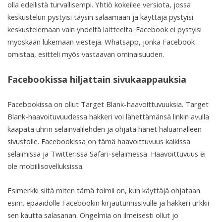
olla edellistä turvallisempi. Yhtiö kokeilee versiota, jossa
keskustelun pystyisi täysin salaamaan ja käyttäjä pystyisi
keskustelemaan vain yhdeltä laitteelta. Facebook ei pystyisi
myöskään lukemaan viestejä. Whatsapp, jonka Facebook
omistaa, esitteli myös vastaavan ominaisuuden.
Facebookissa hiljattain sivukaappauksia
Facebookissa on ollut Target Blank-haavoittuvuuksia. Target
Blank-haavoituvuudessa hakkeri voi lähettämänsä linkin avulla
kaapata uhrin selainvälilehden ja ohjata hänet haluamalleen
sivustolle. Facebookissa on tämä haavoittuvuus kaikissa
selaimissa ja Twitterissä Safari-selaimessa. Haavoittuvuus ei
ole mobiilisovelluksissa.
Esimerkki siitä miten tämä toimii on, kun käyttäjä ohjataan
esim. epäaidolle Facebookin kirjautumissivulle ja hakkeri urkkii
sen kautta salasanan. Ongelmia on ilmeisesti ollut jo